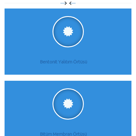
Bentonit Yalıtım Örtüsü
Bitüm Membran Örtüsü