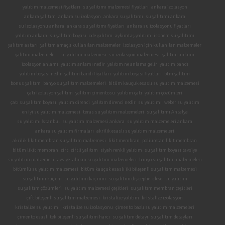
yalıtım malzemesi fiyatları
su yalıtımı malzemesi fiyatları
ankara izolasyon
ankara yalıtım
ankara su izolasyon
ankara su yalıtımı
su yalıtımı ankara
su izolasyonu ankara
ankara su yalıtımı fiyatları
ankara su izolasyonu fiyatları
yalıtım ankara
su yalıtım boyası
ode yalıtım
aykimtaş yalıtım
isonem su yalıtımı
yalıtım astarı
yalıtım amaçlı kullanılan malzemeler
izolasyon için kullanılan malzemeler
yalıtım malzemeleri
su yalıtım malzemesi
su izolasyon malzemesi
yalıtım anlamı
izolasyon anlamı
yalıtım anlamı nedir
yalıtım ne anlama gelir
yalıtım bandı
yalıtım boyası nedir
yalıtım bandı fiyatları
yalıtım boyası fiyatları
btm yalıtım
bonus yalıtım
banyo su yalıtım malzemeleri
bitüm kauçuk esaslı su yalıtım malzemesi
çatı izolasyon yalıtım
yalıtım çimentosu
yalıtım çatı
yalıtım çözümleri
çatı su yalıtım boyası
yalıtım direnci
yalıtım direnci nedir
su yalıtımı
weber su yalıtım
en iyi su yalıtım malzemesi
teras su yalıtım malzemeleri
su yalıtımı Antalya
su yalıtımı İstanbul
su yalıtım malzemesi ankara
su yalıtım malzemeleri ankara
ankara su yalıtım firmaları
akrilik esaslı su yalıtım malzemeleri
akrilik likit membran su yalıtım malzemesi
likit membran
poliüretan likit membran
bitüm likit membran
zift
ziftli yalıtım
siyah renkli yalıtım
su yalıtım boyası tavsiye
su yalıtım malzemesi tavsiye
alman su yalıtım malzemeleri
banyo su yalıtım malzemeleri
bitümlü su yalıtım malzemesi
bitüm kauçuk esaslı iki bileşenli su yalıtım malzemesi
su yalıtımı kaç cm
su yalıtımı kaç mm
su yalıtım dış cephe
clever su yalıtım
su yalıtım çözümleri
su yalıtım malzemesi çeşitleri
su yalıtım membran çeşitleri
çift bileşenli su yalıtım malzemesi
kristalize yalıtım
kristalize izolasyon
kristalize su yalıtımı
kristalize su izolasyonu
çimento bazlı su yalıtım malzemeleri
çimento esaslı tek bileşenli su yalıtım harcı
su yalıtım detayı
su yalıtım detayları