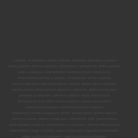
su yalıtımı
su izolasyonu
yalıtım
izolasyon
poliüretan
poliüretan su yalıtımı
temel su yalıtımı
temel su izolasyonu
temel yalıtımı
perde yalıtımı
perde su yalıtımı
perde su izolasyonu
perde membran
membran yalıtımı
temel yalıtımı
temel membran yalıtımı
ısı yalıtımı
sürme yalıtım
sürme su yalıtımı
sürme su izolasyonu
polyurea su yalıtımı
polyurea
poliüre
poliüre su yalıtımı
polyurea yalıtımı
poliüre yalıtımı
polyurea su izolasyonu
poliüre su izolasyonu
poliüretan su izolasyonu
poliüretan izolasyon
bitüm
bitüm kauçuk
bitüm kauçuk sürme
bitüm sürme su yalıtımı
çimento sürme yalıtım
çimento sürme izolasyon
çimento esaslı sürme su yalıtımı
çimento esaslı sürme su izolasyonu
polimer
polimer yalıtım
polimer izolasyon
polimer su yalıtımı
polimer su izolasyonu
proof yalıtım
proof
proof membran
proof membran su yalıtımı
proof membran su izolasyonu
bentonit
bentonit proof
mapei bentonit
mapei su yalıtımı
mapei su izolasyonu
mapei yalıtım malzemeleri
mapei su yalıtımı malzemeleri
mapei su izolasyonu malzemeleri