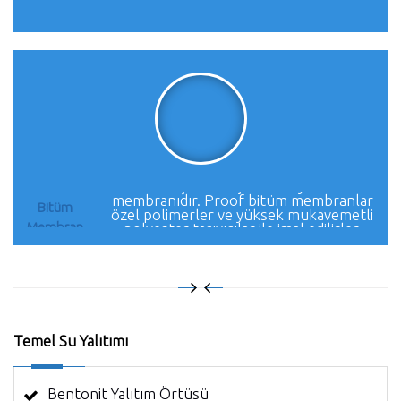
Proof bitüm membran, SBS ile modifiye
edilmiş bitüm içerikli su yalıtım
Proof
membranıdır. Proof bitüm membranlar
Bitüm
özel polimerler ve yüksek mukavemetli
Membran
polyester taşıyıcılar ile imal edilirler.
Temel Su Yalıtımı
Bentonit Yalıtım Örtüsü