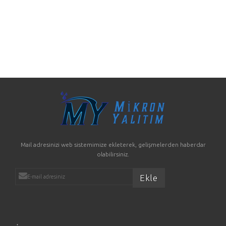
Mail adresinizi web sistemimize ekleterek, gelişmelerden haberdar
olabilirsiniz.