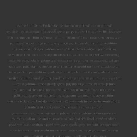
poliüretan
likit
likit poliüretan
poliüretan su yalıtımı
likit su yalıtımı
poliüretan su izolasyonu
likit su izolasyonu
pu
pu yalıtım
likit yalıtım
likit izolasyon
bitüm poliüretan
bitüm poliüretan yalıtımı
bitüm poliüretan izolasyonu
purtop easy
purtopeasy
mapei
mapei purtop easy
mapei yapı kimyasalları
purtop
su yalıtımı
su izolasyonu
izolasyon
yalıtım
teras yalıtımı
otopark yalıtımı
perde yalıtımı
teras su yalıtımı
teras su izolasyonu
otopark su yalıtımı
waterproof
waterproofing
isolation
polyurethane
polyuretahane isolation
su yalıtımı
su izolasyonu
yalıtım
izolasyon
poliüretan
poliüretan su yalıtımı
temel su yalıtımı
temel su izolasyonu
temel yalıtımı
perde yalıtımı
perde su yalıtımı
perde su izolasyonu
perde membran
membran yalıtımı
temel yalıtımı
temel membran yalıtımı
ısı yalıtımı
sürme yalıtım
sürme su yalıtımı
sürme su izolasyonu
polyurea su yalıtımı
polyurea
poliüre
poliüre su yalıtımı
polyurea yalıtımı
poliüre yalıtımı
polyurea su izolasyonu
poliüre su izolasyonu
poliüretan su izolasyonu
poliüretan izolasyon
bitüm
bitüm kauçuk
bitüm kauçuk sürme
bitüm sürme su yalıtımı
çimento sürme yalıtım
çimento sürme izolasyon
çimento esaslı sürme su yalıtımı
çimento esaslı sürme su izolasyonu
polimer
polimer yalıtım
polimer izolasyon
polimer su yalıtımı
polimer su izolasyonu
proof yalıtım
proof
proof membran
proof membran su yalıtımı
proof membran su izolasyonu
bentonit
bentonit proof
mapei bentonit
mapei su yalıtımı
mapei su izolasyonu
mapei yalıtım malzemeleri
mapei su yalıtımı malzemeleri
mapei su izolasyonu malzemeleri