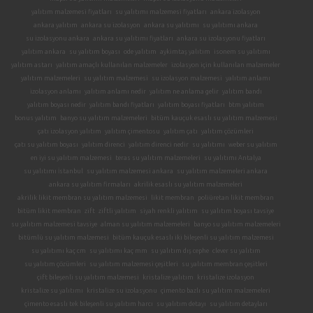
yalıtım malzemesi fiyatları
su yalıtımı malzemesi fiyatları
ankara izolasyon
ankara yalıtım
ankara su izolasyon
ankara su yalıtımı
su yalıtımı ankara
su izolasyonu ankara
ankara su yalıtımı fiyatları
ankara su izolasyonu fiyatları
yalıtım ankara
su yalıtım boyası
ode yalıtım
aykimtaş yalıtım
isonem su yalıtımı
yalıtım astarı
yalıtım amaçlı kullanılan malzemeler
izolasyon için kullanılan malzemeler
yalıtım malzemeleri
su yalıtım malzemesi
su izolasyon malzemesi
yalıtım anlamı
izolasyon anlamı
yalıtım anlamı nedir
yalıtım ne anlama gelir
yalıtım bandı
yalıtım boyası nedir
yalıtım bandı fiyatları
yalıtım boyası fiyatları
btm yalıtım
bonus yalıtım
banyo su yalıtım malzemeleri
bitüm kauçuk esaslı su yalıtım malzemesi
çatı izolasyon yalıtım
yalıtım çimentosu
yalıtım çatı
yalıtım çözümleri
çatı su yalıtım boyası
yalıtım direnci
yalıtım direnci nedir
su yalıtımı
weber su yalıtım
en iyi su yalıtım malzemesi
teras su yalıtım malzemeleri
su yalıtımı Antalya
su yalıtımı İstanbul
su yalıtım malzemesi ankara
su yalıtım malzemeleri ankara
ankara su yalıtım firmaları
akrilik esaslı su yalıtım malzemeleri
akrilik likit membran su yalıtım malzemesi
likit membran
poliüretan likit membran
bitüm likit membran
zift
ziftli yalıtım
siyah renkli yalıtım
su yalıtım boyası tavsiye
su yalıtım malzemesi tavsiye
alman su yalıtım malzemeleri
banyo su yalıtım malzemeleri
bitümlü su yalıtım malzemesi
bitüm kauçuk esaslı iki bileşenli su yalıtım malzemesi
su yalıtımı kaç cm
su yalıtımı kaç mm
su yalıtım dış cephe
clever su yalıtım
su yalıtım çözümleri
su yalıtım malzemesi çeşitleri
su yalıtım membran çeşitleri
çift bileşenli su yalıtım malzemesi
kristalize yalıtım
kristalize izolasyon
kristalize su yalıtımı
kristalize su izolasyonu
çimento bazlı su yalıtım malzemeleri
çimento esaslı tek bileşenli su yalıtım harcı
su yalıtım detayı
su yalıtım detayları