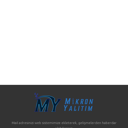
Mail adresinizi web sistemimize ekleterek, gelişmelerden haberdar