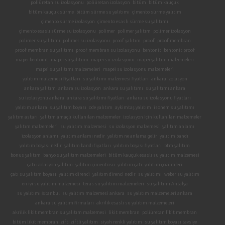
poliüretan su izolasyonu
poliüretan izolasyon
bitüm
bitüm kauçuk
bitüm kauçuk sürme
bitüm sürme su yalıtımı
çimento sürme yalıtım
çimento sürme izolasyon
çimento esaslı sürme su yalıtımı
çimento esaslı sürme su izolasyonu
polimer
polimer yalıtım
polimer izolasyon
polimer su yalıtımı
polimer su izolasyonu
proof yalıtım
proof
proof membran
proof membran su yalıtımı
proof membran su izolasyonu
bentonit
bentonit proof
mapei bentonit
mapei su yalıtımı
mapei su izolasyonu
mapei yalıtım malzemeleri
mapei su yalıtımı malzemeleri
mapei su izolasyonu malzemeleri
yalıtım malzemesi fiyatları
su yalıtımı malzemesi fiyatları
ankara izolasyon
ankara yalıtım
ankara su izolasyon
ankara su yalıtımı
su yalıtımı ankara
su izolasyonu ankara
ankara su yalıtımı fiyatları
ankara su izolasyonu fiyatları
yalıtım ankara
su yalıtım boyası
ode yalıtım
aykimtaş yalıtım
isonem su yalıtımı
yalıtım astarı
yalıtım amaçlı kullanılan malzemeler
izolasyon için kullanılan malzemeler
yalıtım malzemeleri
su yalıtım malzemesi
su izolasyon malzemesi
yalıtım anlamı
izolasyon anlamı
yalıtım anlamı nedir
yalıtım ne anlama gelir
yalıtım bandı
yalıtım boyası nedir
yalıtım bandı fiyatları
yalıtım boyası fiyatları
btm yalıtım
bonus yalıtım
banyo su yalıtım malzemeleri
bitüm kauçuk esaslı su yalıtım malzemesi
çatı izolasyon yalıtım
yalıtım çimentosu
yalıtım çatı
yalıtım çözümleri
çatı su yalıtım boyası
yalıtım direnci
yalıtım direnci nedir
su yalıtımı
weber su yalıtım
en iyi su yalıtım malzemesi
teras su yalıtım malzemeleri
su yalıtımı Antalya
su yalıtımı İstanbul
su yalıtım malzemesi ankara
su yalıtım malzemeleri ankara
ankara su yalıtım firmaları
akrilik esaslı su yalıtım malzemeleri
akrilik likit membran su yalıtım malzemesi
likit membran
poliüretan likit membran
bitüm likit membran
zift
ziftli yalıtım
siyah renkli yalıtım
su yalıtım boyası tavsiye