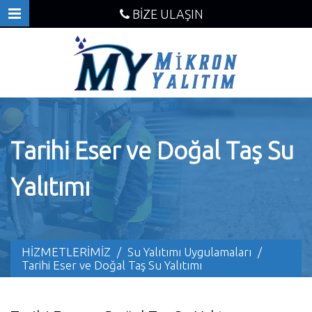
BİZE ULAŞIN
Tarihi Eser ve Doğal Taş Su
Yalıtımı
HİZMETLERİMİZ
/
Su Yalıtımı Uygulamaları
/
Tarihi Eser ve Doğal Taş Su Yalıtımı