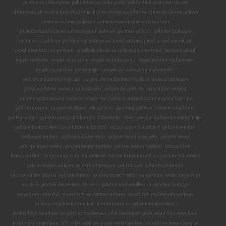
poliüre su izolasyonu
poliüretan su izolasyonu
poliüretan izolasyon
bitüm
bitüm kauçuk
bitüm kauçuk sürme
bitüm sürme su yalıtımı
çimento sürme yalıtım
çimento sürme izolasyon
çimento esaslı sürme su yalıtımı
çimento esaslı sürme su izolasyonu
polimer
polimer yalıtım
polimer izolasyon
polimer su yalıtımı
polimer su izolasyonu
proof yalıtım
proof
proof membran
proof membran su yalıtımı
proof membran su izolasyonu
bentonit
bentonit proof
mapei bentonit
mapei su yalıtımı
mapei su izolasyonu
mapei yalıtım malzemeleri
mapei su yalıtımı malzemeleri
mapei su izolasyonu malzemeleri
yalıtım malzemesi fiyatları
su yalıtımı malzemesi fiyatları
ankara izolasyon
ankara yalıtım
ankara su izolasyon
ankara su yalıtımı
su yalıtımı ankara
su izolasyonu ankara
ankara su yalıtımı fiyatları
ankara su izolasyonu fiyatları
yalıtım ankara
su yalıtım boyası
ode yalıtım
aykimtaş yalıtım
isonem su yalıtımı
yalıtım astarı
yalıtım amaçlı kullanılan malzemeler
izolasyon için kullanılan malzemeler
yalıtım malzemeleri
su yalıtım malzemesi
su izolasyon malzemesi
yalıtım anlamı
izolasyon anlamı
yalıtım anlamı nedir
yalıtım ne anlama gelir
yalıtım bandı
yalıtım boyası nedir
yalıtım bandı fiyatları
yalıtım boyası fiyatları
btm yalıtım
bonus yalıtım
banyo su yalıtım malzemeleri
bitüm kauçuk esaslı su yalıtım malzemesi
çatı izolasyon yalıtım
yalıtım çimentosu
yalıtım çatı
yalıtım çözümleri
çatı su yalıtım boyası
yalıtım direnci
yalıtım direnci nedir
su yalıtımı
weber su yalıtım
en iyi su yalıtım malzemesi
teras su yalıtım malzemeleri
su yalıtımı Antalya
su yalıtımı İstanbul
su yalıtım malzemesi ankara
su yalıtım malzemeleri ankara
ankara su yalıtım firmaları
akrilik esaslı su yalıtım malzemeleri
akrilik likit membran su yalıtım malzemesi
likit membran
poliüretan likit membran
bitüm likit membran
zift
ziftli yalıtım
siyah renkli yalıtım
su yalıtım boyası tavsiye