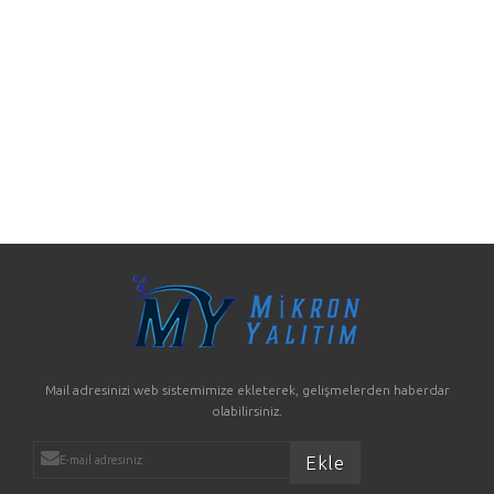
Mail adresinizi web sistemimize ekleterek, gelişmelerden haberdar
olabilirsiniz.