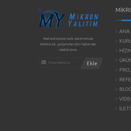
MİKR
ANA 
Mail adresinizi web sistemimize
KUR
ekleterek, gelişmelerden haberdar
olabilirsiniz.
HİZM
ÜRÜN
PROJ
REFE
BLO
VİDE
İLET