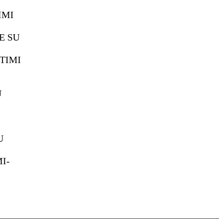
IMI
E SU
ITIMI
U
U
I-