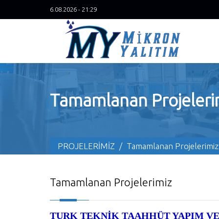
6.08.2026 - 21:29
Tamamlanan Projeleri
PROJELERİMİZ
/
Tamamlanan Projelerimiz
Tamamlanan Projelerimiz
TURK TEKNİK TAAHHÜT YAPIM VE T