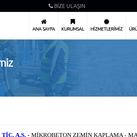
BİZE ULAŞIN
ANA SAYFA
KURUMSAL
HİZMETLERİMİZ
ÜRÜ
miz
İC. A.Ş.
-
MİKROBETON ZEMİN KAPLAMA - MA