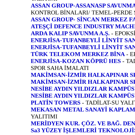
ASSAN GROUP-ASSANASP SAVUNM
KONTROL BİNALARI/ TEMEL-PERDE 
ASSAN GROUP- SİNCAN MERKEZ F
ATEŞÇİ DEFENCE INDUSTRY MACH
ARDA KALIP SAVUNMA A.Ş.
- EPOKS
ENERJİSA-TUFANBEYLİ LİNYİT SA
ENERJİSA-TUFANBEYLİ LİNYİT SA
TÜRK TELEKOM MERKEZ BİNA
- 
ENERJİSA-KOZAN KÖPRÜ HES
- T
SPOR SAHA İMALATI
MAKİMSAN-İZMİR HALKAPINAR S
MAKİMSAN-İZMİR HALKAPINAR S
NESİBE AYDIN YILDIZLAR KAMPÜ
NESİBE AYDIN YILDIZLAR KAMPÜ
PLATİN TOWERS
- TADİLAT-SU YAL
MEKASAN METAL SANAYİ KAPLA
YALITIMI
MERİDYEN KUR. ÇÖZ. VE BAĞ. DEN.
Sa3 YÜZEY İŞLEMLERİ TEKNOLOJİSİ