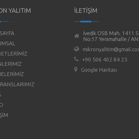
ON YALITIM
İLETİŞİM
SAYFA
İvedik OSB Mah. 1411 S
No:17 Yenimahalle / 
UMSAL
mikronyalitim@gmail.c
ETLERİMİZ
+90 506 402 84 23
LERİMİZ
Google Haritası
ELERİMİZ
RANSLARIMIZ
G
O
İŞİM