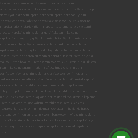
 flake zemin sistemi
epoksi flake zemin kaplama sistemi
plama
terrazo epoksi zemin kaplama
zemin kaplama
mika flake
mika pul
plama fiyat
flake nedir
epoksi flake nedir
epoksi flake nasıl yapılır
or
epoxy floor
epoxy flake floor
epoxy flake
flake coating
flake flooring
rı
epoksi flake nerelerde kullanılır
epoksi flake hangi yerlerde kullanılır
a
otopark epoksi zemin kaplama
garaj flake zemin kaplama
 şap
kendinden yayılan şap fiyatları
mikrobeton fiyatları
mikrosement
ı
mapei mikrobeton fiyatı
terrazo kaplama
mikrobaton kaplama
arpet zemin kaplama
taş halı
renkli taş halı
taş halı zemin kaplama
dekoratif zeminler
dekoratif zeminler nelerdir
dekoratif zemin fiyatları
ama
poliüretan boya
poliüretan zemin boyama
akrilik zemin
akrilik boya
ksi zemin kaplama yapan firmaları
self levelling epoksi firmaları
oor
flokser
flokser zemin kaplama
cips flex epoksi zemin kaplama
 ankara
ankara metalik epoksi zemin kaplama
dekoratif metalik epoksi
 epoksi kaplama
metalik epoksi uygulama
metalik epoksi zemin
3 boyutlu epoksi zemin kaplama
3 boyutlu metalik epoksi zemin kaplama
lama
yalıtkan epoksi zemin kaplama
antibakteriyel epoksi zemin kaplama
si zemin kaplama
mikron yalıtım metalik epoksi zemin kaplama
iz gerekenler
epoksi zemin hakkında
epoksi zemin hakkında herşey
pulu
garaj zemin kaplama
teras epoksi
banyo epoksi
ofis zemin kaplama
in
fabrika zemin kaplama
otopark epoksi kaplama
otopark epoksi boya
a nasıl yapılır
epoksi nasıl uygulanır
epoksi reçine nasıl uygulanır
ir zemin