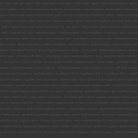
arı
flake
cips
pul
epoksi flake
flake epoksi
cips epoksi
pullu epoksi
epoksi flake zemin kaplama
epoksi
i zemin kaplama
tekstürlü epoksi zemin kaplama
pürüzlü epoksi zemin kaplama
desenli epoksi zemin ka
epoksi flake ankara
epoksi flake İstanbul
gold flake
epoksi flake zemin kaplama fiyatları
epoksi zemin ka
in kaplama firmaları
epoksi flake zemin kaplama ankara
epoksi flake zemin kaplama İstanbul
epoksi flo
epoksi
epoksi reçine
cips epoksi zemin kaplama
cips epoksi
flake çeşitleri
flake üreticileri
flake firmala
epoksi flake pürüzlü mü
kaydırmaz epoksi
kaydırmaz epoksi zemin kaplama
garaj epoksi zemin kaplam
ası
epoksi boya
epoksi boya nedir
zemin boyama nedir
mikrobeton
mikrobeton nedir
kendinden yayılan
pan firmalar
mapei mikrobeton
ardex mikrobeton
sika mikrobeton
mapei ultratop
mapei ultratop fiyat
ankara
mikrobeton İstanbul
terrazo kaplama yapan firmalar
stone carpet
stone carpet kaplama
stone c
beton nedir
ultratop mikrobeton
ultratop cpu
zemin kaplama çeşitleri
zemin kaplama çeşitleri nelerdir
ir
terrazo nedir
terrazo fiyatları
terrazo yapan firmalar
kaplama ustası
epoksi ustası
poliüretan kapl
kaplama
self levellin epoksi zemin kaplama
self levelling epoksi zemin kaplama fiyatları
self levellin epo
kal epoksi zemin kaplama
portakal epoksi
mapefloor I 302 lv
mapefloor I 302 sl
mapefloor I 302 tx
mapefl
 m2 zemin kaplar
1 kg epoksi kaç m2 yer yapar
metalik epoksi boya fiyatları
metalik epoksi zemin kaplama
n kaplama
mermer görünümlü epoksi zemin kaplama
metalik epoksi kaplama nedir
metalik görünümlü
el beton metalik epoksi
epoksi zemin nasıl yapılır
granit efektli
granit efektli zemin
granit efektli masa
in
epoksi zemin astarı
epoksi zemin avantajları
antistatik epoksi zemin kaplama
esd epoksi zemin kap
nce film kaplama teknikleri
mikron zemin kaplama
mikron yalıtım zemin kaplama
mikron yalıtım epok
ara epoksi kaplama
epoksi zemin kaplama fiyatları
metalik epoksi fiyatları
epoksi zemin hakkında bilmen
if epoksi zemin
pul epoksi
pul epoksi kaplama
epoksi reçine
flake kaplama
serpme pul
serpme epoksi 
estetik zemin
hijyenik zemin
kimyasal dayanım zemin
epoksi uygulama tekniği
endüstriyel epoksi zem
nut epoksi zemin
boya epoksi kaplama
epoksi fiyatları
epoksi m2 fiyat
epoksi nasıl yapılır
epoksi kaplam
aynıklı zemin
aşınma direnci yüksek zemin
hijyenik zemin kaplama
kaydırmaz epoksi
kolay temizlenebil