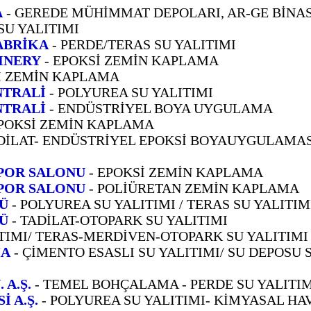
A
- GEREDE MÜHİMMAT DEPOLARI, AR-GE BİNAS
SU YALITIMI
ABRİKA
- PERDE/TERAS SU YALITIMI
INERY
- EPOKSİ ZEMİN KAPLAMA
İ ZEMİN KAPLAMA
NTRALİ
- POLYUREA SU YALITIMI
NTRALİ
- ENDÜSTRİYEL BOYA UYGULAMA
EPOKSİ ZEMİN KAPLAMA
ADİLAT- ENDÜSTRİYEL EPOKSİ BOYAUYGULAMAS
POR SALONU
- EPOKSİ ZEMİN KAPLAMA
POR SALONU
- POLİÜRETAN ZEMİN KAPLAMA
SÜ
- POLYUREA SU YALITIMI / TERAS SU YALITIM
SÜ
- TADİLAT-OTOPARK SU YALITIMI
ITIMI/ TERAS-MERDİVEN-OTOPARK SU YALITIMI
MA
- ÇİMENTO ESASLI SU YALITIMI/ SU DEPOSU 
 A.Ş.
- TEMEL BOHÇALAMA - PERDE SU YALITIM
 A.Ş.
- POLYUREA SU YALITIMI- KİMYASAL HA