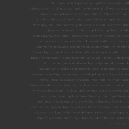
ebruli epoksi zemin kaplama
ebruli epoksi zemin kaplama fiyatl
flake epoksi zemin kaplama sistemi
epoksi zemin kaplama
self levelling epoks
mika cips
flake epoksi ankara
flake epoksi İstanbul
flake epoksi türkiye
renkli flake nedir
epoksi flake firmaları
epoksi flake ustası
epoksi flake zem
flakes epoxy
pullu zemin kaplama
pullu epoksi
flake nedir
flake nerede satılır
cips epoksi nerelerde kullanılır
cips epoksi nedir
pullu epoksi nedir
zemin kaplama epoksi fiyatları
epoksi zemin
epoksi zemin boyama
zemin boy
mikrocement
mikrocement nedir
mikrocement fiyatları
mikrobeton ya
poliüretan beton kaplama
poliüretan beton kaplama fiyatları
mikrobeton 
3D zemin kaplama
şeffaf zemin kaplama
şeffaf zemin kaplama fiyatları
mikro
dekoratif zemin firmaları
stone carpet nedir
taş halı nedir
taş halı kaplama ned
akrilik zemin boyama
akrilik zemin boyama fiyatları
fabrika zemin 
kendinden yayılan epoksi
kendinden yayılan epoksi zemin kaplama
porta
cips epoksi zemin kaplama
cips epoksi
metalik epoksi döşeme
1 kg epoksi kaç
dekoratif metalik epoksi zemin kaplama
modern zeminler
modern zemi
3D metalik efektli zemin kaplama
zemin kaplama olarak ne yapabiliriz
endüstriy
mermer desenli epoksi zemin kaplama
epoksi zemin ankara
ankara epoksi zem
ankara epoksi zemin
epoksi zemin aletleri
epoksi zemin ayakkabıları
i
epoksi metalik toz pigment
ankara epoksi boya
ankara metalik zemin
ank
epoksi self-levelling zemin kaplama
epoksi pul flake
epoksi flake sistem
dekorat
mağaza zemin kaplama
endüstriyel zemin kaplama
dayanıklı zemin kaplama
depo zemin kaplama
otopark epoksi kaplama
gıda üretim alanı epoksi
ko
kimyasallara d