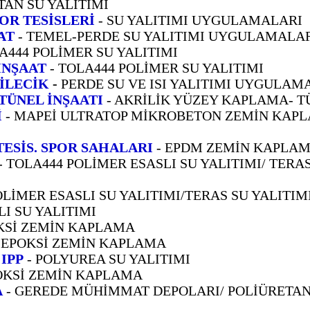
TAN SU YALITIMI
OR TESİSLERİ
- SU YALITIMI UYGULAMALARI
AT
- TEMEL-PERDE SU YALITIMI UYGULAMALA
A444 POLİMER SU YALITIMI
İNŞAAT
- TOLA444 POLİMER SU YALITIMI
BİLECİK
-
PERDE SU VE ISI YALITIMI UYGULAM
TÜNEL İNŞAATI
- AKRİLİK YÜZEY KAPLAMA- T
İ
- MAPEİ ULTRATOP MİKROBETON ZEMİN KAP
ESİS. SPOR SAHALARI
- EPDM ZEMİN KAPLA
- TOLA444 POLİMER ESASLI SU YALITIMI/ TERAS
OLİMER ESASLI SU YALITIMI/TERAS SU YALITIM
LI SU YALITIMI
OKSİ ZEMİN KAPLAMA
EPOKSİ ZEMİN KAPLAMA
IPP
- POLYUREA SU YALITIMI
OKSİ ZEMİN KAPLAMA
A
- GEREDE MÜHİMMAT DEPOLARI/ POLİÜRETAN