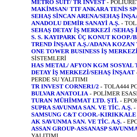
METRO SUIT/ TR İNVEST
- POLİÜRE
MAKİMSAN/ TTF ANKARA TENİS SP
SEHAŞ SİNCAN ARENA/SEHAŞ İNŞA
ANADOLU DEMİR SANAYİ A.Ş.
- TOL
SEHAŞ DETAY İŞ MERKEZİ /SEHAŞ 
S. S. KAYIPARK ÜÇ KONUT KOOP./
TREND İNŞAAT A.Ş./ADANA KOZAN 
ONE TOWER BUSINESS İŞ MERKEZ
SİSTEMLERİ
HAS METAL/ AFYON KGM SOSYAL T
DETAY İŞ MERKEZİ/SEHAŞ İNŞAAT
PERDE SU YALITIMI
TR INVEST CORNER1/2
- TOLA444 P
BULVAR ANATOLIA
- POLİMER ESAS
TURAN MÜHİMMAT LTD. ŞTİ.
- EP
SUPRA SAVUNMA SAN. VE TİC. A.Ş.
-
SAMSUNG C&T COOR.-KIRIKKALE 
AK SAVUNMA SAN. VE TİC. A.Ş.
-
EP
ASSAN GROUP-ASSANASP SAVUNM
YALITIMI