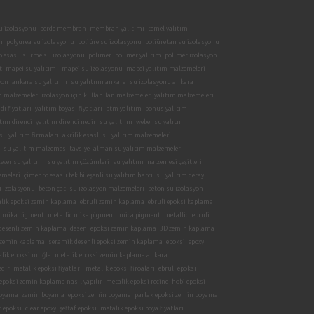
u izolasyonu
perde membran
membran yalıtımı
temel yalıtımı
ı
polyurea su izolasyonu
poliüre su izolasyonu
poliüretan su izolasyonu
 esaslı sürme su izolasyonu
polimer
polimer yalıtım
polimer izolasyon
t
mapei su yalıtımı
mapei su izolasyonu
mapei yalıtım malzemeleri
yon
ankara su yalıtımı
su yalıtımı ankara
su izolasyonu ankara
an malzemeler
izolasyon için kullanılan malzemeler
yalıtım malzemeleri
dı fiyatları
yalıtım boyası fiyatları
btm yalıtım
bonus yalıtım
ıtım direnci
yalıtım direnci nedir
su yalıtımı
weber su yalıtım
su yalıtım firmaları
akrilik esaslı su yalıtım malzemeleri
su yalıtım malzemesi tavsiye
alman su yalıtım malzemeleri
lever su yalıtım
su yalıtım çözümleri
su yalıtım malzemesi çeşitleri
emeleri
çimento esaslı tek bileşenli su yalıtım harcı
su yalıtım detayı
u izolasyonu
beton çatı su izolasyon malzemeleri
beton su izolasyon
lik epoksi zemin kaplama
ebruli zemin kaplama
ebruli epoksi kaplama
f mika pigment
metallic mika pigment
mica pigment
metallic
ebruli
desenli zemin kaplama
deseni epoksi zemin kaplama
3D zemin kaplama
i zemin kaplama
seramik desenli epoksi zemin kaplama
epoksi
epoxy
lik epoksi muğla
metalik epoksi zemin kaplama ankara
edir
metalik epoksi fiyatları
metalik epoksi firöaları
ebruli epoksi
epoksi zemin kaplama nasıl yapılır
metalik epoksi reçine
hobi epoksi
boyama
zemin boyama
epoksi zemin boyama
parlak epoksi zemin boyama
r epoksi
clear epoxy
şeffaf epoksi
metalik epoksi boya fiyatları