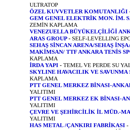
ULTRATOP
ÖZEL KUVVETLER KOMUTANLIĞI
GEM GENEL ELEKTRİK MON. İM. SAN
ZEMİN KAPLAMA
VENEZUELLA BÜYÜKELÇİLİĞİ AN
ARAS GROUP
-
SELF-LEVELLING EP
SEHAŞ SİNCAN ARENA/SEHAŞ İNŞA
MAKİMSAN/ TTF ANKARA TENİS SP
KAPLAMA
İRDA YAPI
-
TEMEL VE PERDE SU Y
SKYLINE HAVACILIK VE SAVUNMA SA
KAPLAMA
PTT GENEL MERKEZ BİNASI-ANKAR
YALITIMI
PTT GENEL MERKEZ EK BİNASI-AN
YALITIMI
ÇEVRE VE ŞEHİRCİLİK İL MÜD.-MA
YALITIMI
HAS METAL /ÇANKIRI FABRİKASI
-