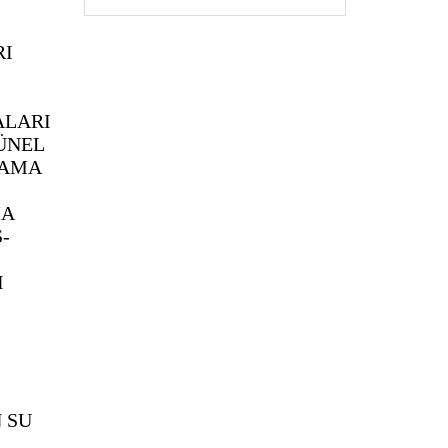
RI
ALARI
ÜNEL
LAMA
MA
-
I
 SU