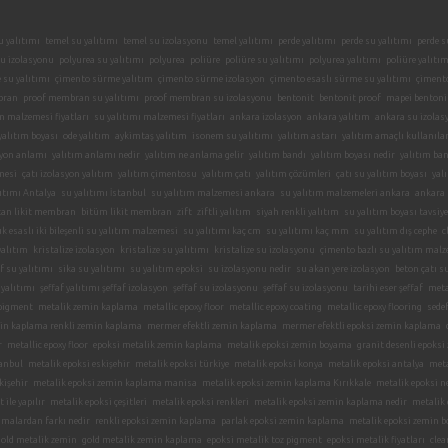
u yalıtımı
temel su yalıtımı
temel su izolasyonu
temel yalıtımı
perde yalıtımı
perde su yalıtımı
perde s
u izolasyonu
polyurea su yalıtımı
polyurea
poliüre
poliüre su yalıtımı
polyurea yalıtımı
poliüre yalıtım
su yalıtımı
çimento sürme yalıtım
çimento sürme izolasyon
çimento esaslı sürme su yalıtımı
çimento
bran
proof membran su yalıtımı
proof membran su izolasyonu
bentonit
bentonit proof
mapei bentoni
m malzemesi fiyatları
su yalıtımı malzemesi fiyatları
ankara izolasyon
ankara yalıtım
ankara su izolas
yalıtım boyası
ode yalıtım
aykimtaş yalıtım
isonem su yalıtımı
yalıtım astarı
yalıtım amaçlı kullanıl
syon anlamı
yalıtım anlamı nedir
yalıtım ne anlama gelir
yalıtım bandı
yalıtım boyası nedir
yalıtım ban
mesi
çatı izolasyon yalıtım
yalıtım çimentosu
yalıtım çatı
yalıtım çözümleri
çatı su yalıtım boyası
yal
ıtımı Antalya
su yalıtımı İstanbul
su yalıtım malzemesi ankara
su yalıtım malzemeleri ankara
ankara 
tan likit membran
bitüm likit membran
zift
ziftli yalıtım
siyah renkli yalıtım
su yalıtım boyası tavsiye
 esaslı iki bileşenli su yalıtım malzemesi
su yalıtımı kaç cm
su yalıtımı kaç mm
su yalıtım dış cephe
c
yalıtım
kristalize izolasyon
kristalize su yalıtımı
kristalize su izolasyonu
çimento bazlı su yalıtım malz
f su yalıtımı
sika su yalıtımı
su yalıtım epoksi
su izolasyonu nedir
su akan yere izolasyon
beton çatı s
 yalıtımı
şeffaf yalıtımı şeffaf izolasyon
şeffaf su izolasyonu
şeffaf su izolasyonu
tarihi eser şeffaf
meta
 pigment
metalik zemin kaplama
metallic epoxy floor
metallic epoxy coating
metallic epoxy flooring
sede
in kaplama renkli zemin kaplama
mermer efektli zemin kaplama
mermer efektli epoksi zemin kaplama
r
metallic epoxy floor
epoksi metalik zemin kaplama
metalik epoksi zemin boyama
granit desenli epoks
tanbul
metalik epoksi eskişehir
metalik epoksi türkiye
metalik epoksi konya
metalik epoksi antalya
meta
kişehir
metalik epoksi zemin kaplama manisa
metalik epoksi zemin kaplama Kırıkkale
metalik epoksi n
ile yapılır
metalik epoksi çeşitleri
metalik epoksi renkleri
metalik epoksi zemin kaplama nedir
metalik 
amalardan farkı nedir
renkli epoksi zemin kaplama
parlak epoksi zemin kaplama
metalik epoksi zemin 
old metalik zemin
gold metalik zemin kaplama
epoksi metalik toz pigment
epoksi metalik fiyatları
clea