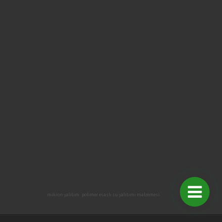
mikron yalıtım
polimer esaslı su yalıtımı malzemesi