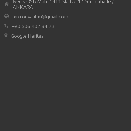
İvedik OSB Mah. 1411 Sk. No:17 Yenimahalle /
ANKARA
mikronyalitim@gmail.com
+90 506 402 84 23
Google Haritası