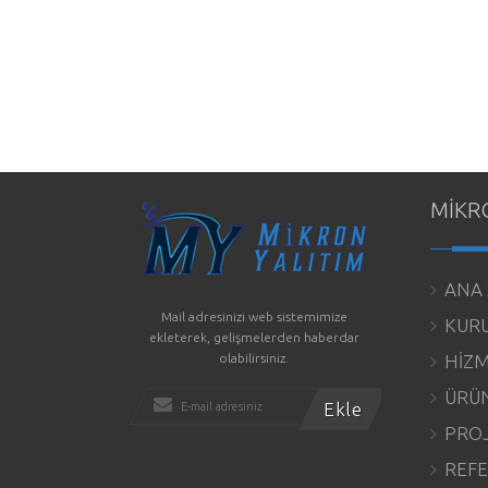
MİKR
ANA 
Mail adresinizi web sistemimize
KUR
ekleterek, gelişmelerden haberdar
olabilirsiniz.
HİZM
ÜRÜN
PROJ
REFE