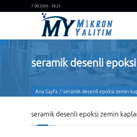
7.08.2026 - 18:21
seramik desenli epoks
Ana Sayfa
/
seramik desenli epoksi zemin k
seramik desenli epoksi zemin kapl