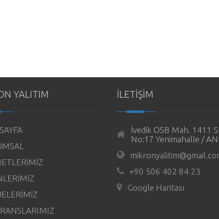
ON YALITIM
İLETİŞİM
SAYFA
İvedik OSB Mah. 1411 S
No:17 Yenimahalle / 
UMSAL
mikronyalitim@gmail.c
ETLERİMİZ
+90 506 402 84 23
LERİMİZ
Google Haritası
ELERİMİZ
RANSLARIMIZ