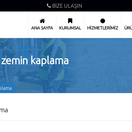
BİZE ULAŞIN
ANA SAYFA
KURUMSAL
HİZMETLERİMİZ
ÜRÜ
i zemin kaplama
aplama
ama