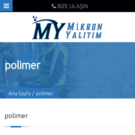
BİZE ULAŞIN
polimer
Ana Sayfa
/
polimer
polimer