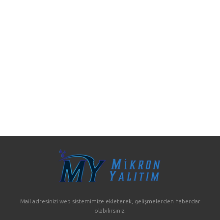
Mail adresinizi web sistemimize ekleterek, gelişmelerden haberdar
olabilirsiniz.