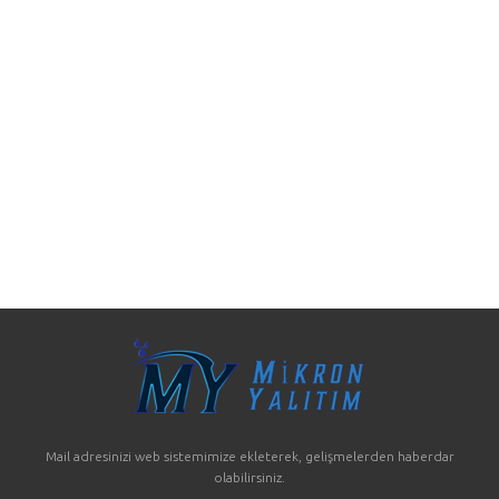
Mail adresinizi web sistemimize ekleterek, gelişmelerden haberdar
olabilirsiniz.