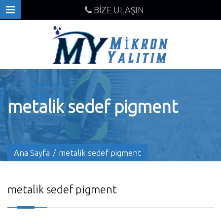
BİZE ULAŞIN
metalik sedef pigment
Ana Sayfa
/
metalik sedef pigment
metalik sedef pigment