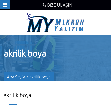
BİZE ULAŞIN
akrilik boya
Ana Sayfa
/
akrilik boya
akrilik boya